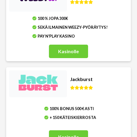
100 % JOPA 300€
SEKÄ ILMAINEN WEEZY-PYÖRÄYTYS!
PAY N'PLAY KASINO
Kasinolle
Jackburst
100% BONUS 500 € ASTI
+ 150 KÄTEISKIERROSTA
Kasinolle