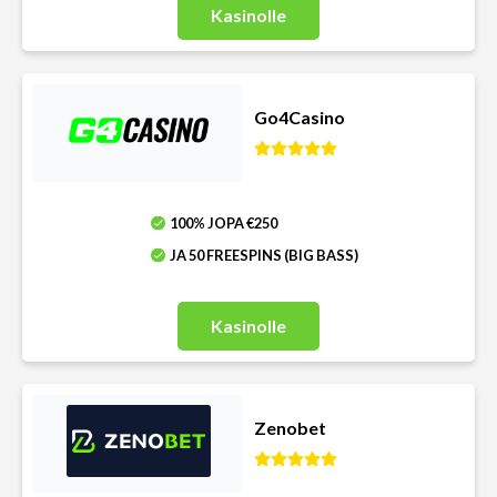
Kasinolle
Go4Casino
100% JOPA €250
JA 50 FREESPINS (BIG BASS)
Kasinolle
Zenobet