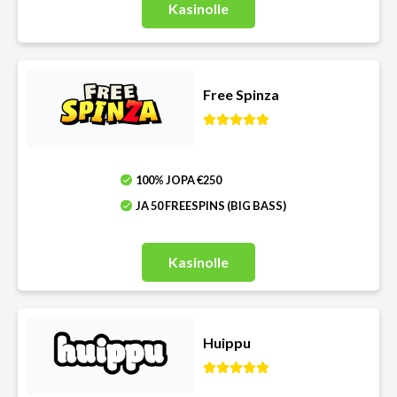
Kasinolle
Free Spinza
100% JOPA €250
JA 50 FREESPINS (BIG BASS)
Kasinolle
Huippu