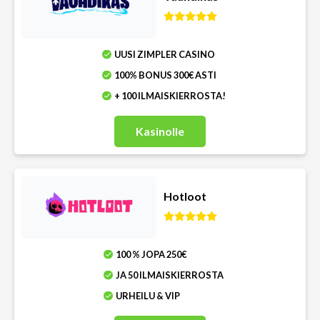
UUSI ZIMPLER CASINO
100% BONUS 300€ ASTI
+ 100 ILMAISKIERROSTA!
Kasinolle
Hotloot
100 % JOPA 250€
JA 50 ILMAISKIERROSTA
URHEILU & VIP