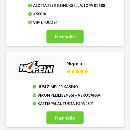
ALOITA 225% BONUKSELLA, JOPA €1,500
+ 500 IK
VIP-ETUUDET
Kasinolle
Nopein
UUSI ZIMPLER KASINO
VIRON PELILISENSSI = VEROVAPAA
KÄTEISPALAUTUSTA JOPA 15 %
Kasinolle