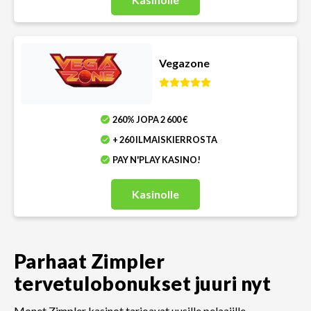
Vegazone
260% JOPA 2 600 €
+ 260 ILMAISKIERROSTA
PAY N'PLAY KASINO!
Kasinolle
Parhaat Zimpler
tervetulobonukset juuri nyt
Monet Zimpler kasinot tarjoavat uusille pelaajille