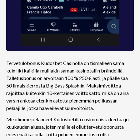
Tervetulobonus Kudosbet Casinolla on tismalleen sama
kuin liki kaikilla muillakin saman kasinotallin brändeillä.
Talletusbonus on arvoltaan 100 % 250 € asti, ja päälle saa
50 ilmaiskierrosta Big Bass Splashiin. Maksimivoittoa
rajoittaa kuitenkin 10-kertainen voittokatto, mikä on aina
varsin ankeaa etenkin astetta pienemmän pelikassan
pelaajille, jotka haaveilevat suurvoitoista.
Me olimme pelanneet Kudosbetillä ensimmäistä kertaa jo
kuukauden alussa, joten meille ei ollut tervetulobonusta
edes enää tarjolla. Totta puhuen emme tosin olisi