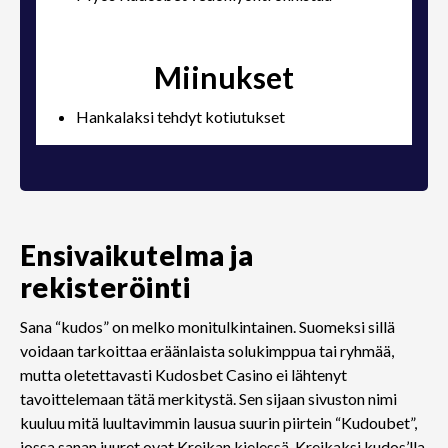
Miinukset
Hankalaksi tehdyt kotiutukset
Ensivaikutelma ja
rekisteröinti
Sana “kudos” on melko monitulkintainen. Suomeksi sillä
voidaan tarkoittaa eräänlaista solukimppua tai ryhmää,
mutta oletettavasti Kudosbet Casino ei lähtenyt
tavoittelemaan tätä merkitystä. Sen sijaan sivuston nimi
kuuluu mitä luultavimmin lausua suurin piirtein “Kudoubet”,
jossa sanan juuret ovat Kreikan kielessä. Kreikaksi kudos’lla