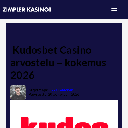
Kudosbet Casino
arvostelu – kokemus
2026
Kirjoittaja:
Jukka Lehtonen
Päivitetty:
20 toukokuun, 2026