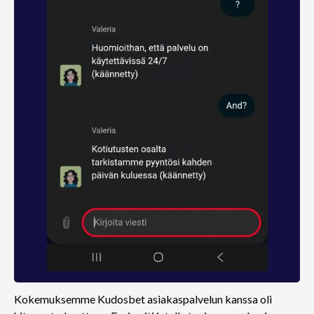
Kokemuksemme Kudosbet asiakaspalvelun kanssa oli