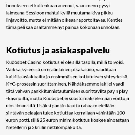
bonukseen ei kuitenkaan auennut, vaan meno pysyi
laimeana. Sessioon mahtui kyllä muutama kiva pikku
linjavoitto, mutta ei mitään oikeaa raportoitavaa. Kenties
tämä peli saa osaltamme nyt painua kokonaan unholaan.
Kotiutus ja asiakaspalvelu
Kudosbet Casino kotiutus ei ole sillä tasolla, millä toivoisi.
Vaikka kyseessä on eräänlainen pikakasino, vaaditaan
kaikilta asiakkailta jo ensimmäisen kotiutuksen yhteydessä
KYC-prosessin suorittaminen. Nähdäksemme laki ei vaadi
tätä vahvan pankkitunnistautumisen suorittavilta pay n play
-kasinoilta, mutta Kudosbet ei suostu makselemaan voittoja
ulos ilman sitä. Lisäksi pankin kautta rahaa mielellään
siirtävän pelaajan tulee kotiuttaa kerrallaan vähintään 100
euron potti, sillä 25 euron minimikotiutus koskee ainoastaan
Netellerin ja Skrillin nettilompakoita.