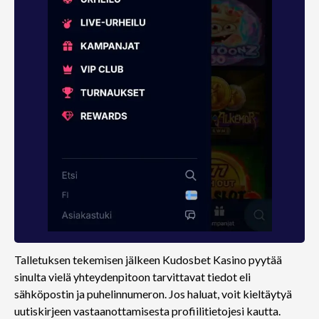
Talletuksen tekemisen jälkeen Kudosbet Kasino pyytää
sinulta vielä yhteydenpitoon tarvittavat tiedot eli
sähköpostin ja puhelinnumeron. Jos haluat, voit kieltäytyä
uutiskirjeen vastaanottamisesta profiilitietojesi kautta.