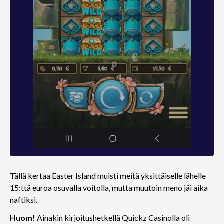
Tällä kertaa Easter Island muisti meitä yksittäiselle lähelle
15:ttä euroa osuvalla voitolla, mutta muutoin meno jäi aika
naftiksi.
Huom!
Ainakin kirjoitushetkellä Quickz Casinolla oli