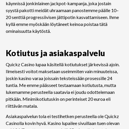
käynnissä jonkinlainen jackpot-kampanja, joka jostain
syystä pakotti meidät uhraamaan panostemme päälle 10–
20 senttiä progressiivisen jättipotin kasvattamiseen. Ihme
kyllä emme myöskään löytäneet keinoa poistaa tätä
ominaisuutta käytöstä.
Kotiutus ja asiakaspalvelu
Quickz Casino lupaa käsitellä kotiutukset järkevissä ajoin.
Ilmeisesti voitot maksetaan useimmiten vain minuuteissa,
joskin kasino varaa joissain teksteissään prosessille 24
tuntia. Me emme päässeet testaamaan kotiutusta, mutta
lukemamme perusteella saatavia ei joudu odottelemaan
pitkään. Minimikotiutuskin on perinteiset 20 euroa eli
riittävän matala.
Asiakaspalvelun tola ei testihetken perusteella ole Quickz
Casinolla kovin hyvä. Kasino lupailee sivuillaan tuen olevan