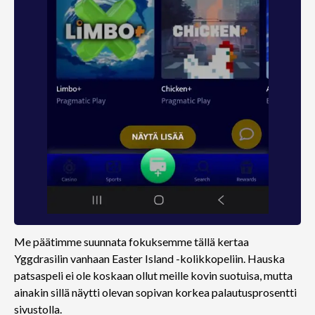
Me päätimme suunnata fokuksemme tällä kertaa
Yggdrasilin vanhaan Easter Island -kolikkopeliin. Hauska
patsaspeli ei ole koskaan ollut meille kovin suotuisa, mutta
ainakin sillä näytti olevan sopivan korkea palautusprosentti
sivustolla.