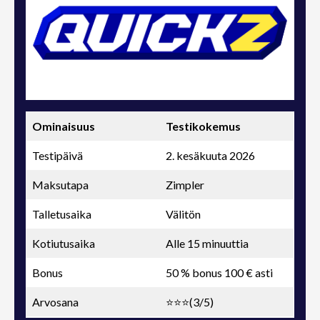
Ominaisuus
Testikokemus
Testipäivä
2. kesäkuuta 2026
Maksutapa
Zimpler
Talletusaika
Välitön
Kotiutusaika
Alle 15 minuuttia
Bonus
50 % bonus 100 € asti
Arvosana
⭐⭐⭐(3/5)