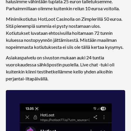
halusimme vähintään tuplata 25 euron talletuksemme.
Parhaimmillaan olimme kuitenkin reilun 10 euroa voitolla.
Minimikotiutus HotLoot Casinolla on Zimplerillä 50 euroa.
Sitä pienempiä summia ei pysty nostamaan ulos.
Kotiutukset luvataan ehtosivuilla hoitamaan 72 tunnin
kuluessa nostopyynnön jättämisestä. Mistään maailman
nopeimmasta kotiutuksesta ei siis ole tällä kertaa kysymys.
Asiakaspalvelu on sivuston mukaan auki 24 tuntia
vuorokaudessa sähköpostin puolella. Live chat -tuki oli
kuitenkin kiinni testihetkellämme kello yhden aikoihin
perjantai-iltapäivällä.