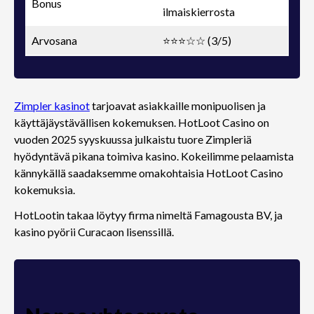
Bonus
ilmaiskierrosta
Arvosana
⭐⭐⭐☆☆ (3/5)
Zimpler kasinot
tarjoavat asiakkaille monipuolisen ja
käyttäjäystävällisen kokemuksen. HotLoot Casino on
vuoden 2025 syyskuussa julkaistu tuore Zimpleriä
hyödyntävä pikana toimiva kasino. Kokeilimme pelaamista
kännykällä saadaksemme omakohtaisia HotLoot Casino
kokemuksia.
HotLootin takaa löytyy firma nimeltä Famagousta BV, ja
kasino pyörii Curacaon lisenssillä.