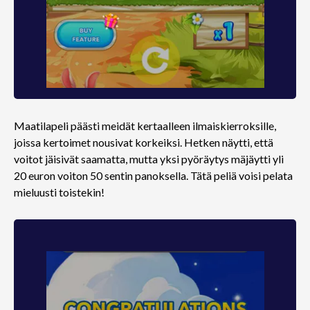
Maatilapeli päästi meidät kertaalleen ilmaiskierroksille,
joissa kertoimet nousivat korkeiksi. Hetken näytti, että
voitot jäisivät saamatta, mutta yksi pyöräytys mäjäytti yli
20 euron voiton 50 sentin panoksella. Tätä peliä voisi pelata
mieluusti toistekin!