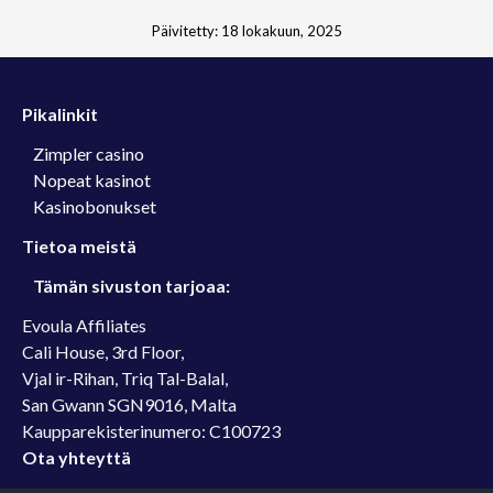
Päivitetty: 18 lokakuun, 2025
Pikalinkit
Zimpler casino
Nopeat kasinot
Kasinobonukset
Tietoa meistä
Tämän sivuston tarjoaa:
Evoula Affiliates
Cali House, 3rd Floor,
Vjal ir-Rihan, Triq Tal-Balal,
San Gwann SGN9016, Malta
Kaupparekisterinumero: C100723
Ota yhteyttä