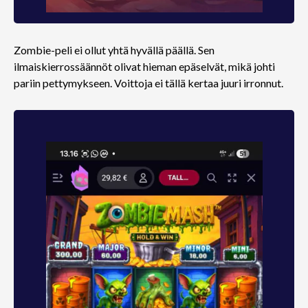
Zombie-peli ei ollut yhtä hyvällä päällä. Sen
ilmaiskierrossäännöt olivat hieman epäselvät, mikä johti
pariin pettymykseen. Voittoja ei tällä kertaa juuri irronnut.