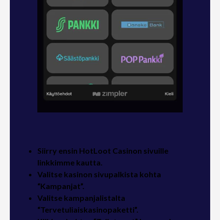
Siirry ensin HotLoot Casinon sivuille
linkkimme kautta.
Valitse kasinon sivupalkista kohta
“Kampanjat”.
Valitse kampanjalistalta
“Tervetuliaiskasinopaketti”.