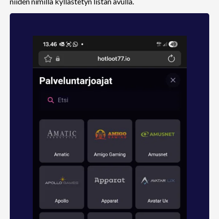
niiden nimillä kyllästetyn listan avulla.