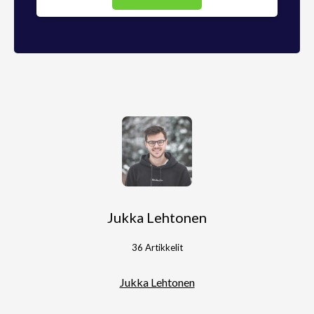
Jukka Lehtonen
36 Artikkelit
Jukka Lehtonen