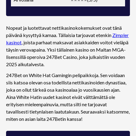
Nopeat ja luotettavat nettikasinokokemukset ovat tänä
päivänä kysyttyä kamaa. Tällaisia tarjoavat etenkin
Zimpler
kasinot
, joista parhaat maksavat asiakkaiden voitot vieläpä
täysin verovapaina. Yksi tällainen kasino on Maltan MGA-
lisenssillä operoiva 247Bet Casino, joka julkaistiin vuoden
2025 alkutalvesta.
247Bet on White Hat Gamingin pelipaikkoja. Sen voidaan
siis katsoa olevan osa todellista nettikasinoiden dynastiaa,
joka on ollut tärkeä osa kasinoalaa jo vuosikausien ajan.
Aina White Hatin uudet kasinot eivät välttämättä ole
erityisen mieleenpainuvia, mutta silti ne tarjoavat
tavallisesti tietynlaisen laatutakuun. Seuraavaksi katsomme,
miten on asian laita 247Betin kanssa!