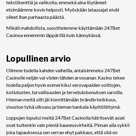
tekstikenttiä ja valikoita, emmekä aina löytäneet
etsimäämme kovin helposti. Myöskään latausajat eivät
olleet ihan parhaasta päästä.
Mikäli mahdollista, suosittelemme käyttämään 247Bet
Casinoa ennemmin läppärillä kuin kännykässä.
Lopullinen arvio
Olimme todella kahden vaiheilla, antaisimmeko 247Bet
Casinolle neljän vai viiden tähden arvosanan. Kasino tekee
todella paljon hyvin esimerkiksi verovapaiden voittojen,
kotiutusten, turvallisuuden ja tervetulobonuksen saroilla.
Hieman meitä silti jäi kismittämään brändin heikkous,
sivuston tylsä ulkoasu ja hieman hankala käyttöliittymä.
Loppujen lopuksi meitä 247Bet Casinolla häiritsevät asiat
ovat kuitenkin vain pieniä kauneusvirheitä. Pinnan alla sykkii
joka tapauksessa sen verran ehyt pakkaus, että sitä on