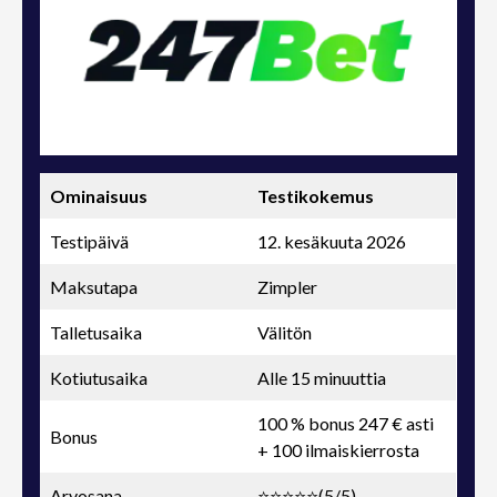
Ominaisuus
Testikokemus
Testipäivä
12. kesäkuuta 2026
Maksutapa
Zimpler
Talletusaika
Välitön
Kotiutusaika
Alle 15 minuuttia
100 % bonus 247 € asti
Bonus
+ 100 ilmaiskierrosta
Arvosana
⭐⭐⭐⭐⭐(5/5)