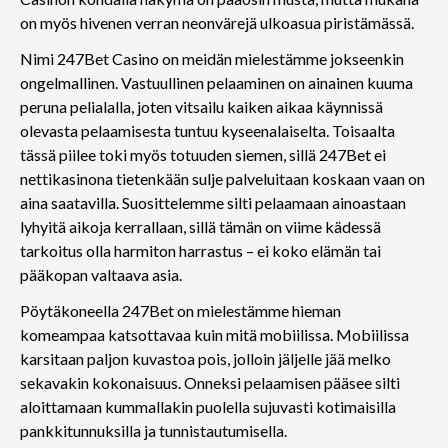
on myös hivenen verran neonvärejä ulkoasua piristämässä.
Nimi 247Bet Casino on meidän mielestämme jokseenkin
ongelmallinen. Vastuullinen pelaaminen on ainainen kuuma
peruna pelialalla, joten vitsailu kaiken aikaa käynnissä
olevasta pelaamisesta tuntuu kyseenalaiselta. Toisaalta
tässä piilee toki myös totuuden siemen, sillä 247Bet ei
nettikasinona tietenkään sulje palveluitaan koskaan vaan on
aina saatavilla. Suosittelemme silti pelaamaan ainoastaan
lyhyitä aikoja kerrallaan, sillä tämän on viime kädessä
tarkoitus olla harmiton harrastus – ei koko elämän tai
pääkopan valtaava asia.
Pöytäkoneella 247Bet on mielestämme hieman
komeampaa katsottavaa kuin mitä mobiilissa. Mobiilissa
karsitaan paljon kuvastoa pois, jolloin jäljelle jää melko
sekavakin kokonaisuus. Onneksi pelaamisen pääsee silti
aloittamaan kummallakin puolella sujuvasti kotimaisilla
pankkitunnuksilla ja tunnistautumisella.