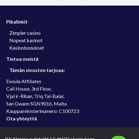
Pikalinkit
Zimpler casino
Nopeat kasinot
Kasinobonukset
Tietoa meistä
Tämän sivuston tarjoaa:
Evoula Affiliates
Cali House, 3rd Floor,
Vjal ir-Rihan, Triq Tal-Balal,
San Gwann SGN9016, Malta
Kaupparekisterinumero: C100723
Ota yhteyttä
info@zimplerkasinot.net
Käytämme evästeitä käyttäjäkokemuksen