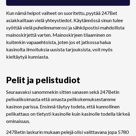
Kun nämä helpot vaiheet on suoritettu, pyytää 247Bet
asiakkailtaan vielä yhteystiedot. Käytännössä sinun tulee
syöttää vielä puhelinnumerosi ja sähköpostisi mahdollista
mainoskirjettä varten. Mainoskirjeen tilaaminen on
kuitenkin vapaaehtoista, joten jos et jatkossa halua
kasinolta ilmoituksia uusista tarjouksista, voit myös
kieltäytyä kunniasta.
Pelit ja pelistudiot
Seuraavaksi sanommekin sitten sanasen sekä 247Betin
pelivalikoimasta että omasta pelikokemuksestamme
kasinon parissa. Ensinnä täytyy todeta, että kunnollinen
pelikattaus on tietysti kasinolle kuin kasinolle todella tärkeä
ominaisuus.
247Betin laskurin mukaan pelejä olisi valittavana jopa 5780