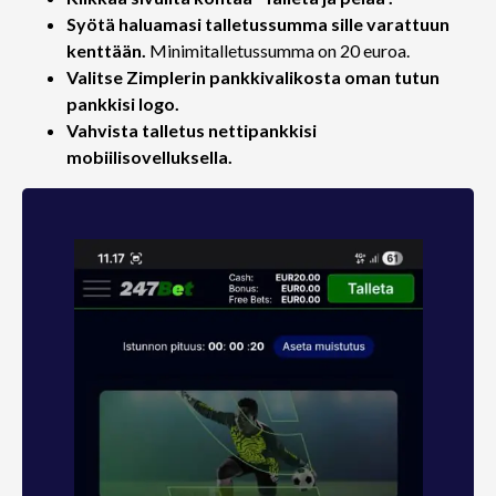
Syötä haluamasi talletussumma sille varattuun
kenttään.
Minimitalletussumma on 20 euroa.
Valitse Zimplerin pankkivalikosta oman tutun
pankkisi logo.
Vahvista talletus nettipankkisi
mobiilisovelluksella.