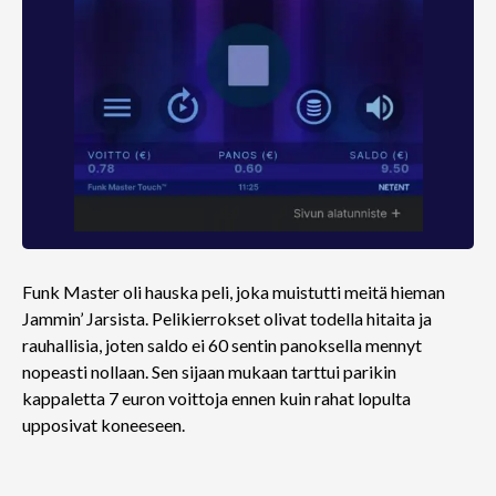
Funk Master oli hauska peli, joka muistutti meitä hieman
Jammin’ Jarsista. Pelikierrokset olivat todella hitaita ja
rauhallisia, joten saldo ei 60 sentin panoksella mennyt
nopeasti nollaan. Sen sijaan mukaan tarttui parikin
kappaletta 7 euron voittoja ennen kuin rahat lopulta
upposivat koneeseen.